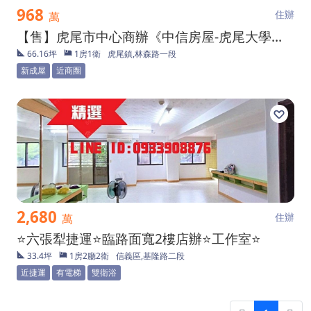
968
住辦
萬
【售】虎尾市中心商辦《中信房屋-虎尾大學店》
66.16坪
1房1衛
虎尾鎮,林森路一段
新成屋
近商圈
2,680
住辦
萬
⭐六張犁捷運⭐臨路面寬2樓店辦⭐工作室⭐
33.4坪
1房2廳2衛
信義區,基隆路二段
近捷運
有電梯
雙衛浴