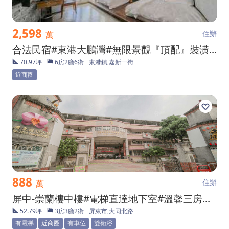
2,598
住辦
萬
合法民宿#東港大鵬灣#無限景觀『頂配』裝潢雙車墅.
70.97坪
6房2廳6衛
東港鎮,嘉新一街
近商圈
888
住辦
萬
屏中-崇蘭樓中樓#電梯直達地下室#溫馨三房大平車
52.79坪
3房3廳2衛
屏東市,大同北路
有電梯
近商圈
有車位
雙衛浴