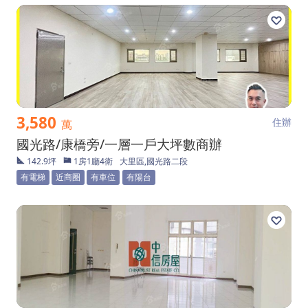
3,580
住辦
萬
國光路/康橋旁/一層一戶大坪數商辦
142.9坪
1房1廳4衛
大里區,國光路二段
有電梯
近商圈
有車位
有陽台