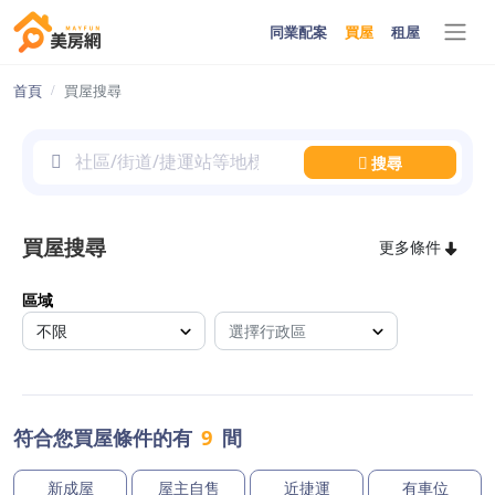
同業配案
買屋
租屋
首頁
買屋搜尋
搜尋
買屋搜尋
更多條件
區域
符合您買屋條件的有
9
間
新成屋
屋主自售
近捷運
有車位