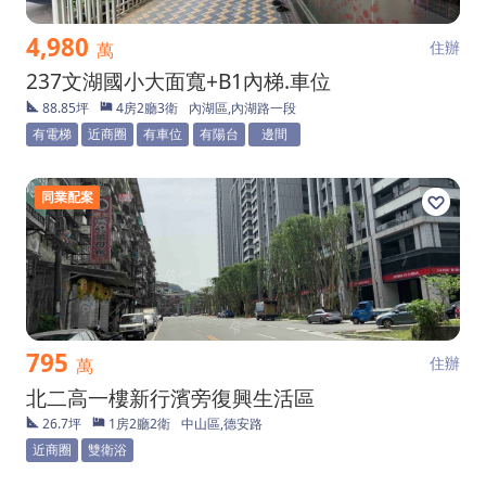
4,980
住辦
萬
237文湖國小大面寬+B1內梯.車位
88.85坪
4房2廳3衛
內湖區,內湖路一段
有電梯
近商圈
有車位
有陽台
邊間
同業配案
795
住辦
萬
北二高一樓新行濱旁復興生活區
26.7坪
1房2廳2衛
中山區,德安路
近商圈
雙衛浴