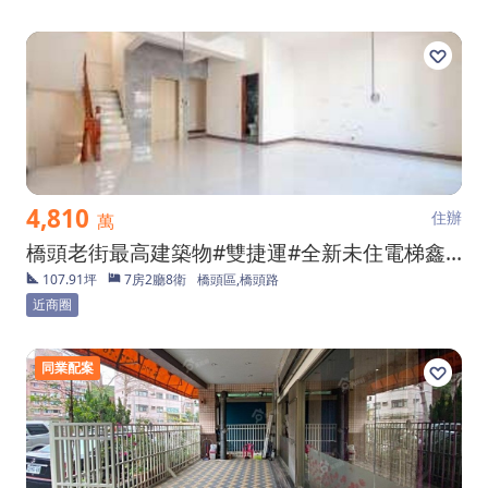
4,810
住辦
萬
橋頭老街最高建築物#雙捷運#全新未住電梯鑫透店
107.91坪
7房2廳8衛
橋頭區,橋頭路
近商圈
同業配案