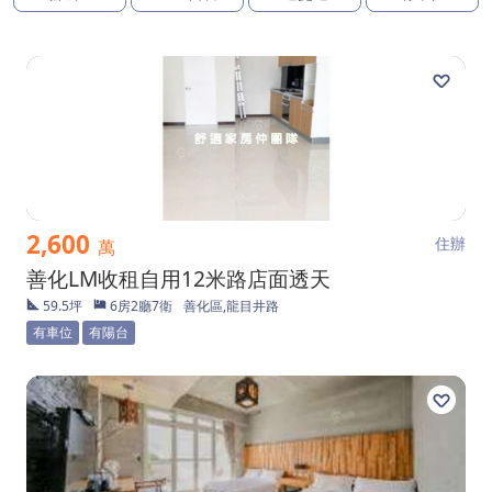
2,600
住辦
萬
善化LM收租自用12米路店面透天
59.5坪
6房2廳7衛
善化區,龍目井路
有車位
有陽台