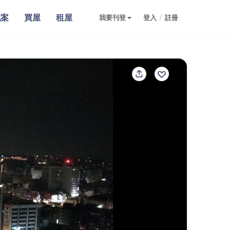
配案
買屋
租屋
/
我要刊登
登入
註冊