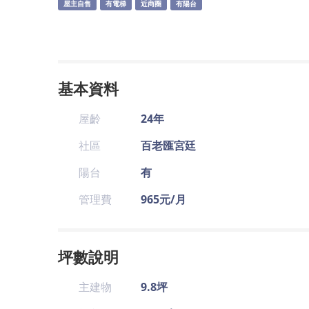
屋主自售
有電梯
近商圈
有陽台
基本資料
屋齡
24年
社區
百老匯宮廷
陽台
有
管理費
965元/月
坪數說明
主建物
9.8坪