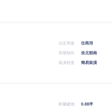
法定用途
住商用
房屋朝向
坐北朝南
裝潢程度
簡易裝潢
附屬建物
0.88坪