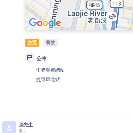
交通
餐飲
公車
中壢客運總站
捷運環北站
張先生
屋主