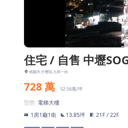
住宅 / 自售 中壢S
桃園市,中壢區,九和一街
728
萬
52.56萬/坪
型態
電梯大樓
1房1廳1衛
13.85坪
21F / 22F