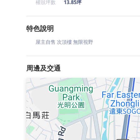
權狀坪數
13.85坪
特色說明
屋主自售 次頂樓 無限視野
周邊及交通