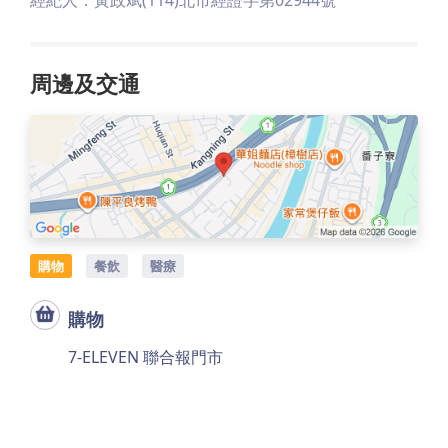
經紀人：黃政斌(114)北市經證字第02944號
周邊及交通
購物
餐飲
醫療
購物
7-ELEVEN 聯合報門市