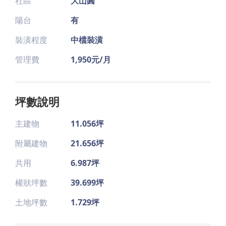
社區
大山圓
陽台
有
裝潢程度
中檔裝潢
管理費
1,950元/月
坪數說明
主建物
11.056坪
附屬建物
21.656坪
共用
6.987坪
權狀坪數
39.699坪
土地坪數
1.729坪