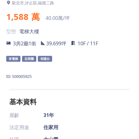
新北市,汐止區,福德二路
1,588
萬
40.00萬/坪
型態
電梯大樓
3房2廳1衛
39.699坪
10F / 11F
有電梯
近商圈
有陽台
ID: S00005925
基本資料
屋齡
31年
法定用途
住家用