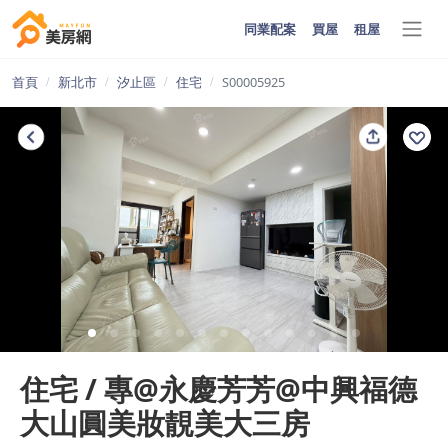
同業配案
買屋
租屋
首頁
新北市
汐止區
住宅
S00005925
住宅 / 專@永慶芳芳@中興福德
大山圓美妝靚美大三房