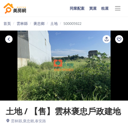
同業配案
買屋
租屋
首頁
雲林縣
褒忠鄉
土地
S00005922
土地 / 【售】雲林褒忠戶政建地
雲林縣,褒忠鄉,泰安路