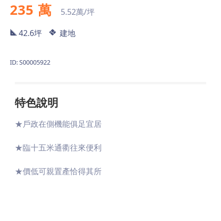
235
萬
5.52萬/坪
42.6坪
建地
ID: S00005922
特色說明
★戶政在側機能俱足宜居
★臨十五米通衢往來便利
★價低可親置產恰得其所