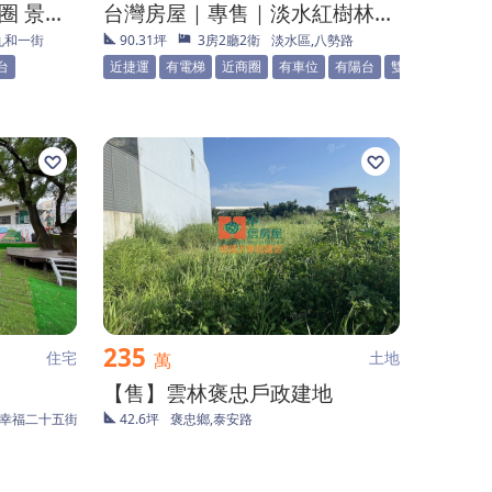
自售 中壢SOGO 海華商圈 景觀套房
台灣房屋｜專售｜淡水紅樹林｜函館賞綠意景觀亮麗三房
九和一街
90.31坪
3房2廳2衛
淡水區,八勢路
台
近捷運
有電梯
近商圈
有車位
有陽台
雙衛浴
235
住宅
土地
萬
【售】雲林褒忠戶政建地
,幸福二十五街
42.6坪
褒忠鄉,泰安路