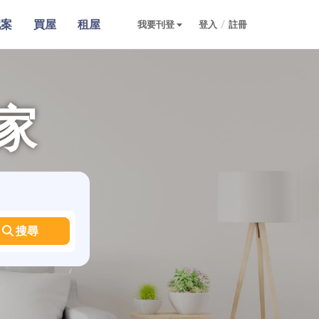
配案
買屋
租屋
/
我要刊登
登入
註冊
家
搜尋