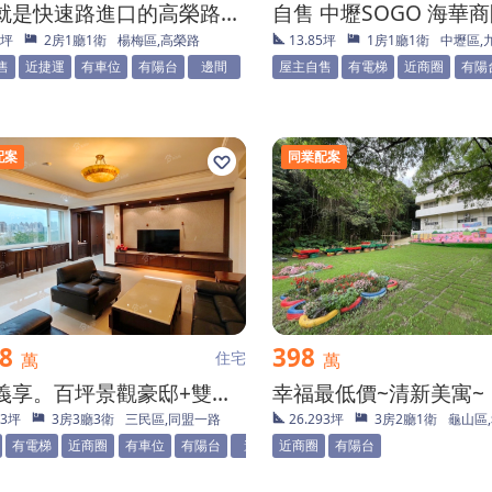
門口就是快速路進口的高榮路住宅
1坪
2房1廳1衛
楊梅區,高榮路
13.85坪
1房1廳1衛
中壢區,
售
近捷運
有車位
有陽台
邊間
屋主自售
有電梯
近商圈
有陽
配案
同業配案
88
398
住宅
萬
萬
愛河義享。百坪景觀豪邸+雙車位 [測試.非實案]
幸福最低價~清新美寓~
33坪
3房3廳3衛
三民區,同盟一路
26.293坪
3房2廳1衛
龜山區
有電梯
近商圈
有車位
有陽台
邊間
近商圈
有陽台