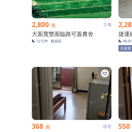
2,800
2,2
土地
萬
大面寬雙面臨路可蓋農舍
1272坪
觀音區
49.0
近捷運
368
550
住宅
萬