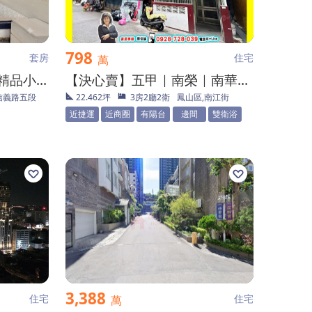
798
套房
住宅
萬
信義計劃區 飯店式管理精品小豪宅
【決心賣】五甲｜南榮｜南華商圈｜低總價透天二樓
信義路五段
22.462坪
3房2廳2衛
鳳山區,南江街
近捷運
近商圈
有陽台
邊間
雙衛浴
3,388
住宅
住宅
萬