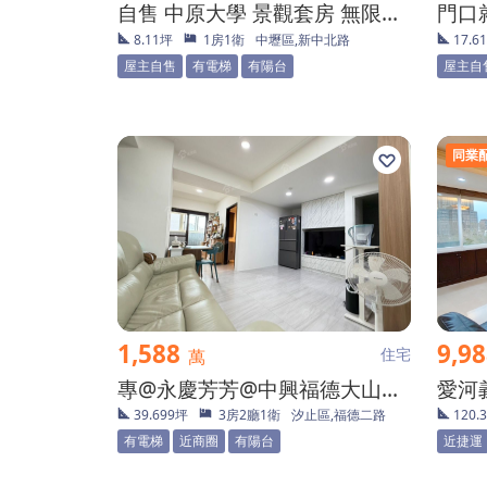
自售 中原大學 景觀套房 無限視野
8.11坪
1房1衛
中壢區,新中北路
17.6
屋主自售
有電梯
有陽台
屋主自
同業
1,588
9,9
住宅
萬
專@永慶芳芳@中興福德大山圓美妝靚美大三房
39.699坪
3房2廳1衛
汐止區,福德二路
120.
有電梯
近商圈
有陽台
近捷運