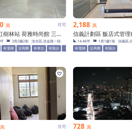
80
2,188
住宅
萬
萬
捷運紅樹林站 荷雅時尚館 三房美屋
1坪
3房2廳2衛
淡水區,淡金路一段
14.46坪
1房1廳1衛
信義區,
有電梯
近商圈
有車位
有陽台
邊間
有電梯
雙衛浴
近商圈
有陽台
728
住宅
萬
萬