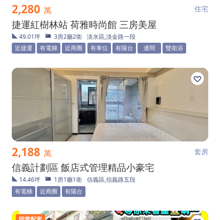
2,280
住宅
萬
捷運紅樹林站 荷雅時尚館 三房美屋
49.01坪
3房2廳2衛
淡水區,淡金路一段
近捷運
有電梯
近商圈
有車位
有陽台
邊間
雙衛浴
2,188
套房
萬
信義計劃區 飯店式管理精品小豪宅
14.46坪
1房1廳1衛
信義區,信義路五段
有電梯
近商圈
有陽台
同業配案