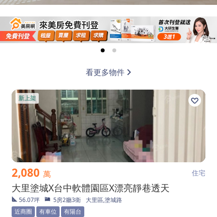
看更多物件
新上架
2,080
住宅
萬
大里塗城X台中軟體園區X漂亮靜巷透天
56.07坪
5房2廳3衛
大里區,塗城路
近商圈
有車位
有陽台