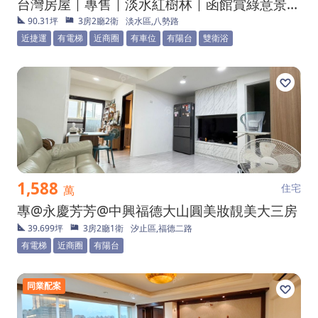
台灣房屋｜專售｜淡水紅樹林｜函館賞綠意景觀亮麗三房
90.31坪
3房2廳2衛
淡水區,八勢路
近捷運
有電梯
近商圈
有車位
有陽台
雙衛浴
1,588
住宅
萬
專@永慶芳芳@中興福德大山圓美妝靚美大三房
39.699坪
3房2廳1衛
汐止區,福德二路
有電梯
近商圈
有陽台
同業配案