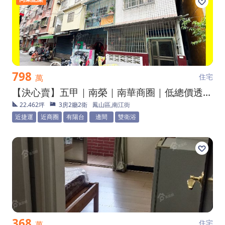
798
住宅
萬
【決心賣】五甲｜南榮｜南華商圈｜低總價透天二樓
22.462坪
3房2廳2衛
鳳山區,南江街
近捷運
近商圈
有陽台
邊間
雙衛浴
368
住宅
萬