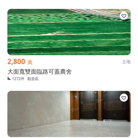
2,800
土地
萬
大面寬雙面臨路可蓋農舍
1272坪
觀音區