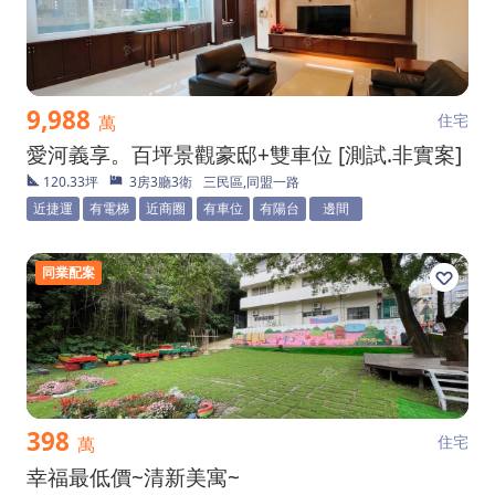
9,988
住宅
萬
愛河義享。百坪景觀豪邸+雙車位 [測試.非實案]
120.33坪
3房3廳3衛
三民區,同盟一路
近捷運
有電梯
近商圈
有車位
有陽台
邊間
同業配案
398
住宅
萬
幸福最低價~清新美寓~