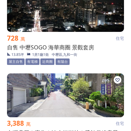
728
住宅
萬
自售 中壢SOGO 海華商圈 景觀套房
13.85坪
1房1廳1衛
中壢區,九和一街
屋主自售
有電梯
近商圈
有陽台
3,388
住宅
萬