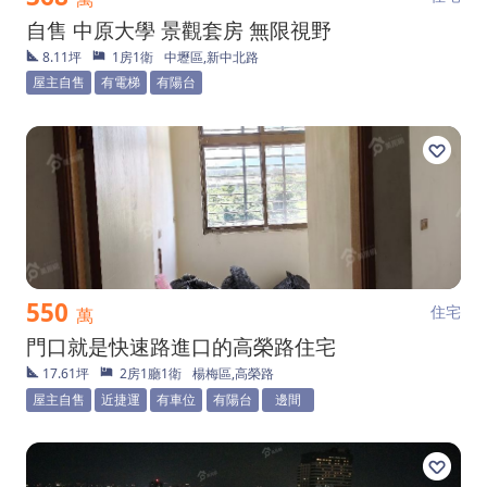
自售 中原大學 景觀套房 無限視野
8.11坪
1房1衛
中壢區,新中北路
屋主自售
有電梯
有陽台
550
住宅
萬
門口就是快速路進口的高榮路住宅
17.61坪
2房1廳1衛
楊梅區,高榮路
屋主自售
近捷運
有車位
有陽台
邊間