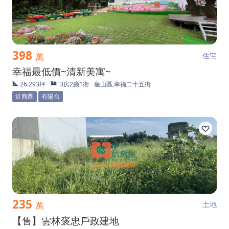
398
住宅
萬
幸福最低價~清新美寓~
26.293坪
3房2廳1衛
龜山區,幸福二十五街
近商圈
有陽台
235
土地
萬
【售】雲林褒忠戶政建地