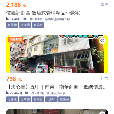
2,188
套房
萬
信義計劃區 飯店式管理精品小豪宅
14.46坪
1房1廳1衛
信義區,信義路五段
有電梯
近商圈
有陽台
同業配案
798
住宅
萬
【決心賣】五甲｜南榮｜南華商圈｜低總價透天二樓
22.462坪
3房2廳2衛
鳳山區,南江街
近捷運
近商圈
有陽台
邊間
雙衛浴