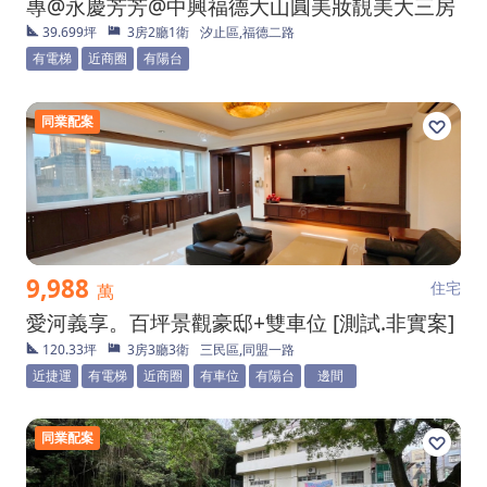
專@永慶芳芳@中興福德大山圓美妝靚美大三房
39.699坪
3房2廳1衛
汐止區,福德二路
有電梯
近商圈
有陽台
同業配案
9,988
住宅
萬
愛河義享。百坪景觀豪邸+雙車位 [測試.非實案]
120.33坪
3房3廳3衛
三民區,同盟一路
近捷運
有電梯
近商圈
有車位
有陽台
邊間
同業配案