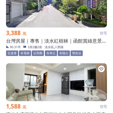
3,388
住宅
萬
台灣房屋｜專售｜淡水紅樹林｜函館賞綠意景觀亮麗三房
90.31坪
3房2廳2衛
淡水區,八勢路
近捷運
有電梯
近商圈
有車位
有陽台
雙衛浴
1,588
住宅
萬