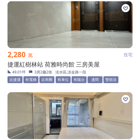
2,280
住宅
萬
捷運紅樹林站 荷雅時尚館 三房美屋
49.01坪
3房2廳2衛
淡水區,淡金路一段
近捷運
有電梯
近商圈
有車位
有陽台
邊間
雙衛浴