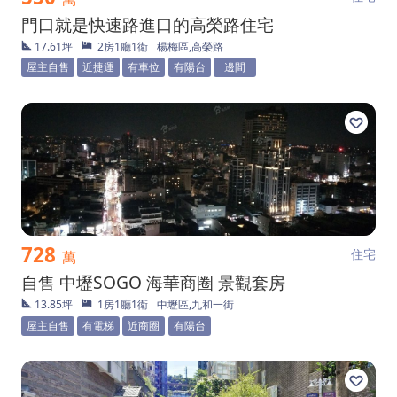
門口就是快速路進口的高榮路住宅
17.61坪
2房1廳1衛
楊梅區,高榮路
屋主自售
近捷運
有車位
有陽台
邊間
728
住宅
萬
自售 中壢SOGO 海華商圈 景觀套房
13.85坪
1房1廳1衛
中壢區,九和一街
屋主自售
有電梯
近商圈
有陽台