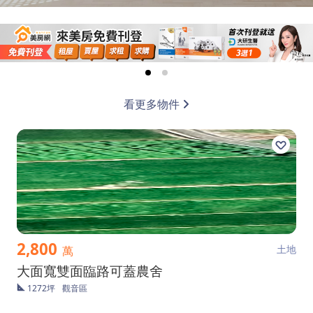
看更多物件
2,800
土地
萬
大面寬雙面臨路可蓋農舍
1272坪
觀音區