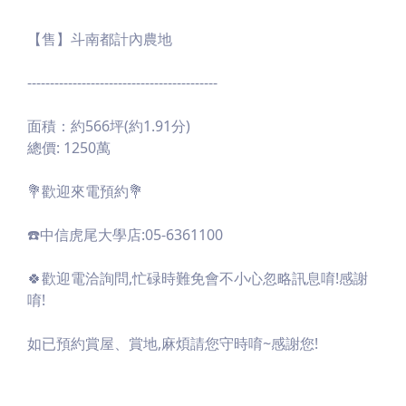
【售】斗南都計內農地
------------------------------------------
面積：約566坪(約1.91分)
總價: 1250萬
💐歡迎來電預約💐
☎️中信虎尾大學店:05-6361100
🍀歡迎電洽詢問,忙碌時難免會不小心忽略訊息唷!感謝
唷!
如已預約賞屋、賞地,麻煩請您守時唷~感謝您!