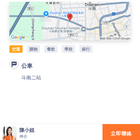
交通
購物
餐飲
學校
銀行
公車
斗南二站
陳小姐
立即聯絡
仲介