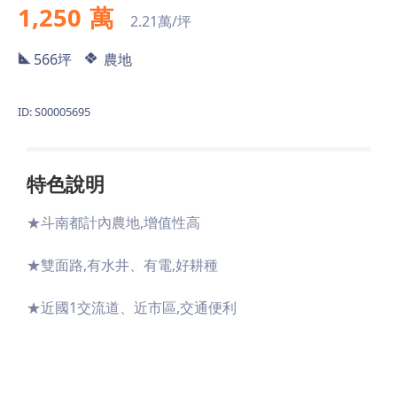
1,250
萬
2.21萬/坪
566坪
農地
ID: S00005695
特色說明
★斗南都計內農地,增值性高
★雙面路,有水井、有電,好耕種
★近國1交流道、近市區,交通便利