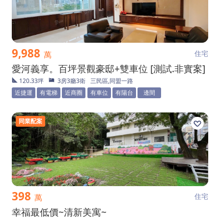
9,988
住宅
萬
愛河義享。百坪景觀豪邸+雙車位 [測試.非實案]
120.33坪
3房3廳3衛
三民區,同盟一路
近捷運
有電梯
近商圈
有車位
有陽台
邊間
同業配案
398
住宅
萬
幸福最低價~清新美寓~