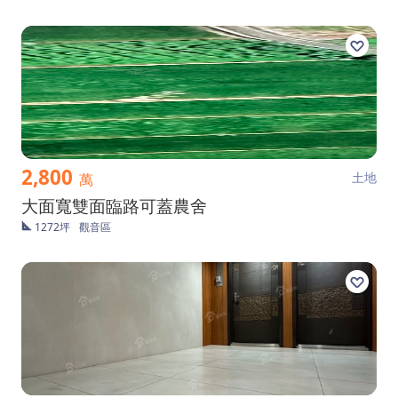
2,800
土地
萬
大面寬雙面臨路可蓋農舍
1272坪
觀音區