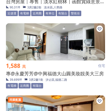
台灣房屋｜專售｜淡水紅樹林｜函館賞綠意景觀亮麗三房
90.31坪
3房2廳2衛
淡水區,八勢路
近捷運
有電梯
近商圈
有車位
有陽台
雙衛浴
1,588
住宅
萬
專@永慶芳芳@中興福德大山圓美妝靚美大三房
39.699坪
3房2廳1衛
汐止區,福德二路
有電梯
近商圈
有陽台
同業配案