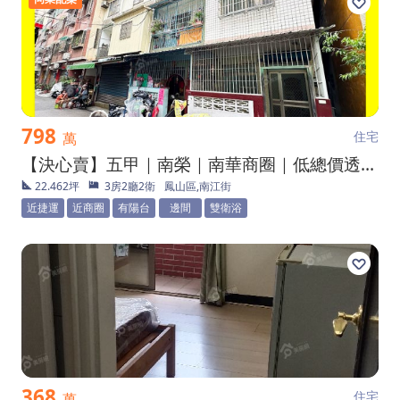
798
住宅
萬
【決心賣】五甲｜南榮｜南華商圈｜低總價透天二樓
22.462坪
3房2廳2衛
鳳山區,南江街
近捷運
近商圈
有陽台
邊間
雙衛浴
368
住宅
萬