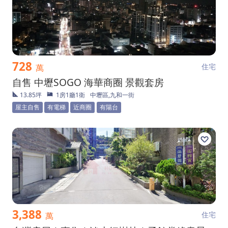
728
住宅
萬
自售 中壢SOGO 海華商圈 景觀套房
13.85坪
1房1廳1衛
中壢區,九和一街
屋主自售
有電梯
近商圈
有陽台
3,388
住宅
萬