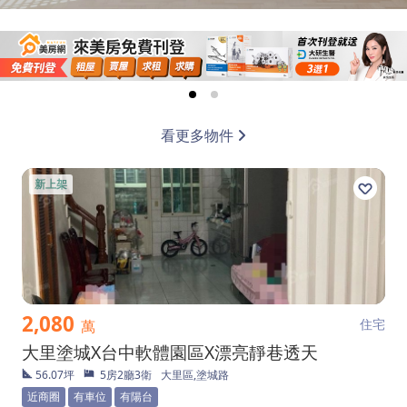
看更多物件
新上架
2,080
住宅
萬
大里塗城X台中軟體園區X漂亮靜巷透天
56.07坪
5房2廳3衛
大里區,塗城路
近商圈
有車位
有陽台