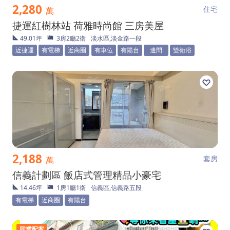
2,280
住宅
萬
捷運紅樹林站 荷雅時尚館 三房美屋
49.01坪
3房2廳2衛
淡水區,淡金路一段
近捷運
有電梯
近商圈
有車位
有陽台
邊間
雙衛浴
2,188
套房
萬
信義計劃區 飯店式管理精品小豪宅
14.46坪
1房1廳1衛
信義區,信義路五段
有電梯
近商圈
有陽台
同業配案