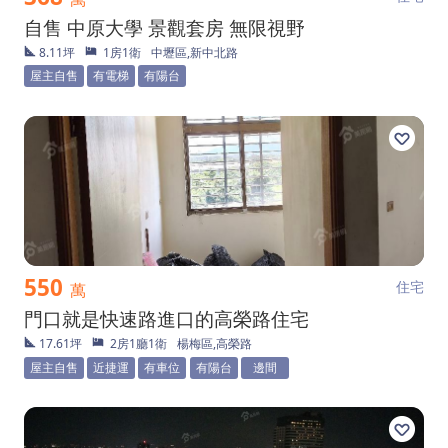
自售 中原大學 景觀套房 無限視野
8.11坪
1房1衛
中壢區,新中北路
屋主自售
有電梯
有陽台
550
住宅
萬
門口就是快速路進口的高榮路住宅
17.61坪
2房1廳1衛
楊梅區,高榮路
屋主自售
近捷運
有車位
有陽台
邊間